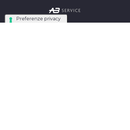
Azienda Tecnica Specializzata nel noleggio e
installazione di luci, audio, video e strutture per
eventi in tutta Italia.
AB SERVICE SRL
di Stefano Roberto
Partita IVA:
05093550753
Instagram
Facebook
Privacy Policy
MAPPA DEL SITO