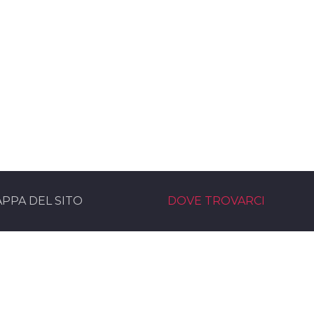
PPA DEL SITO
DOVE TROVARCI
rvice Noleggio Audio e Luci
Sede operativa
moni eventi service Bologna
Via Marzabotto, 30
rvice
40061 - Minerbio (BO)
 nel team