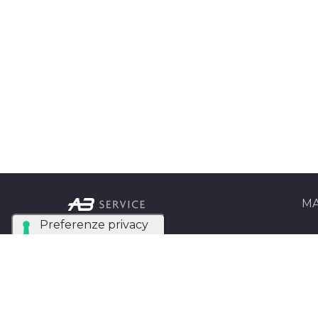
MA
Ab Se
Azienda Tecnica
Matri
Specializzata nel noleggio
e installazione di luci,
AB Se
audio, video e strutture
Entra
per eventi in tutta Italia.