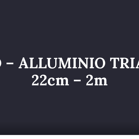
o
Servizi
Galleria
Chi siamo
Contatti
Entr
O – ALLUMINIO TR
22cm – 2m