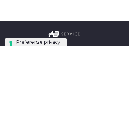
Azienda Tecnica Specializzata nel noleggio e
installazione di luci, audio, video e strutture per
eventi in tutta Italia.
AB SERVICE SRL
di Stefano Roberto
Partita IVA:
05093550753
Instagram
Facebook
Privacy Policy