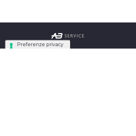
Azienda Tecnica Specializzata nel noleggio e
installazione di luci, audio, video e strutture per
eventi in tutta Italia.
AB SERVICE SRL
di Stefano Roberto
Partita IVA:
05093550753
Instagram
Facebook
Privacy Policy