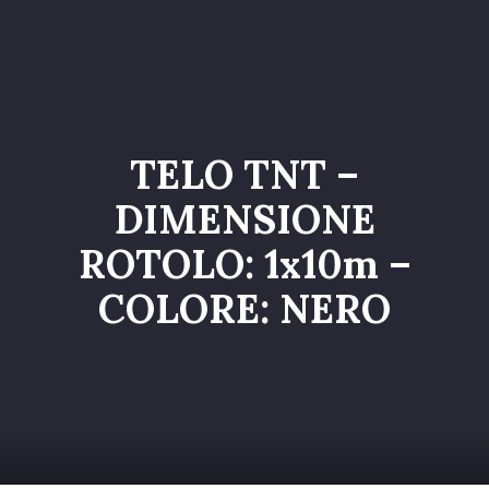
Home
Catalogo
Servizi
TELO TNT –
Galleria
DIMENSIONE
Chi siamo
ROTOLO: 1x10m –
Contatti
COLORE: NERO
Entra nel Team