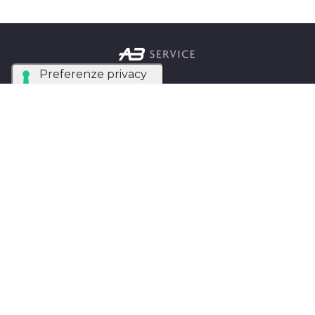
Azienda Tecnica Specializzata nel noleggio e
installazione di luci, audio, video e strutture per
eventi in tutta Italia.
AB SERVICE SRL
di Stefano Roberto
Partita IVA:
05093550753
Instagram
Facebook
Privacy Policy