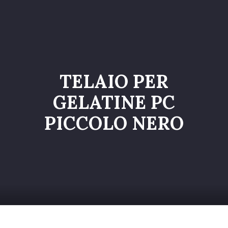
Home
Catalogo
Servizi
TELAIO PER
Galleria
GELATINE PC
Chi siamo
PICCOLO NERO
Contatti
Entra nel Team