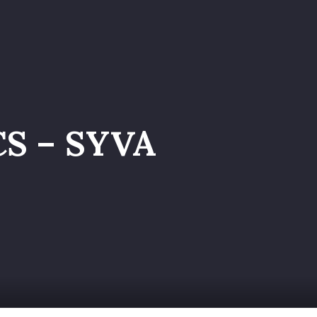
a nel Team
S – SYVA