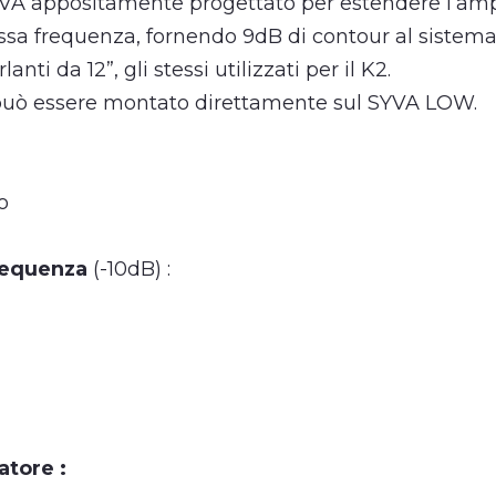
VA appositamente progettato per estendere l’am
assa frequenza, fornendo 9dB di contour al sistema
nti da 12”, gli stessi utilizzati per il K2.
 può essere montato direttamente sul SYVA LOW.
o
requenza
(-10dB) :
atore :