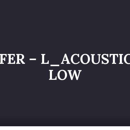
o
Servizi
Galleria
Chi siamo
Contatti
Entr
ER – L_ACOUSTIC
LOW