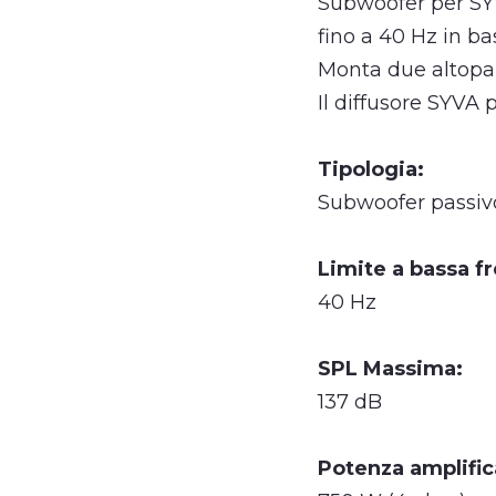
Subwoofer per SY
fino a 40 Hz in b
Monta due altoparla
Il diffusore SYVA
Tipologia:
Subwoofer passiv
Limite a bassa f
40 Hz
SPL Massima:
137 dB
Potenza amplific