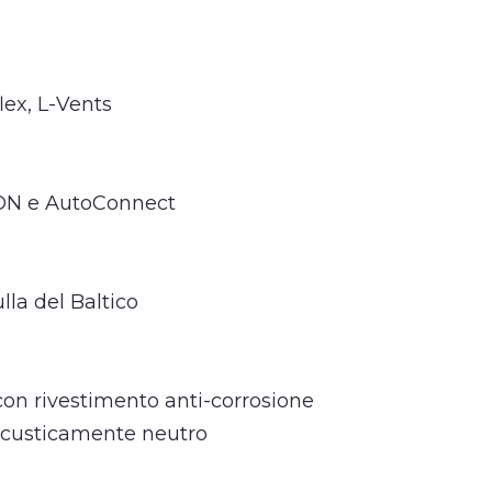
flex, L-Vents
kON e AutoConnect
lla del Baltico
 con rivestimento anti-corrosione
acusticamente neutro