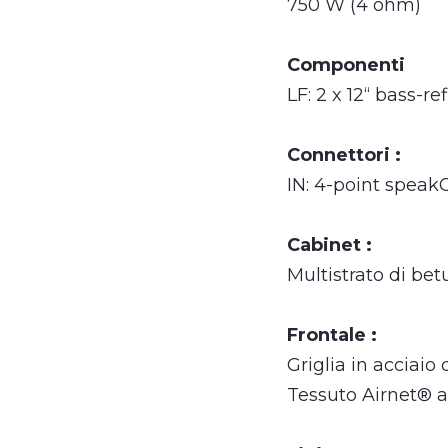
750 W (4 ohm)
Componenti
LF: 2 x 12“ bass-re
Connettori :
IN: 4-point spea
Cabinet :
Multistrato di betu
Frontale :
Griglia in acciaio
Tessuto Airnet® 