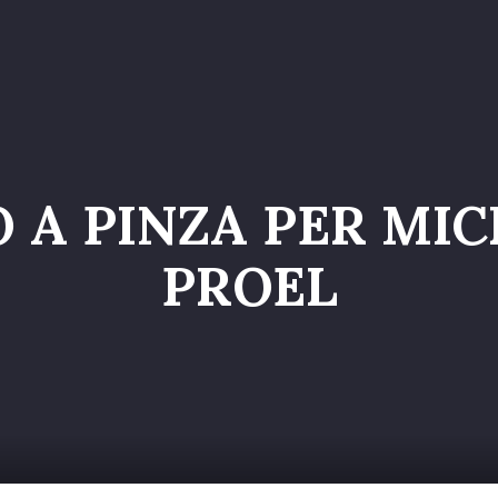
o
Servizi
Galleria
Chi siamo
Contatti
Entr
 A PINZA PER MI
PROEL