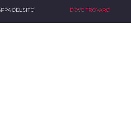
PPA DEL SITO
DOVE TROVARCI
rvice Noleggio Audio e Luci
Sede operativa
moni eventi service Bologna
Via Marzabotto, 30
rvice
40061 - Minerbio (BO)
 nel team
Sede legale:
Viale G.Rossini 1/B
73100 Lecce (LE)