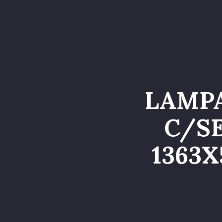
Home
Catalog
LAMPA
C/S
1363X