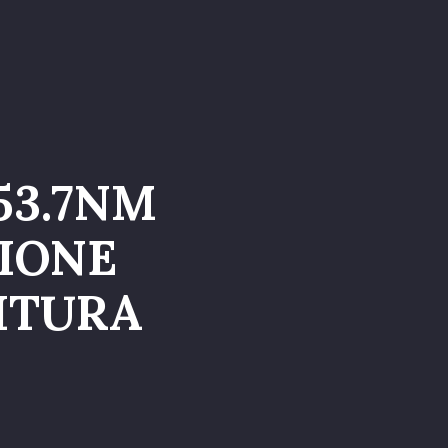
a nel Team
53.7NM
IONE
NITURA