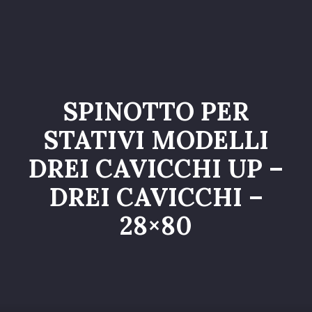
Home
Catalogo
Servizi
SPINOTTO PER
Galleria
STATIVI MODELLI
Chi siamo
DREI CAVICCHI UP –
Contatti
DREI CAVICCHI –
Entra nel Team
28×80