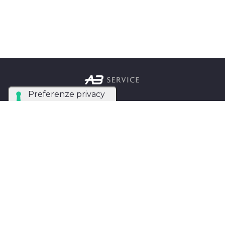
Azienda Tecnica Specializzata nel noleggio e
installazione di luci, audio, video e strutture per
eventi in tutta Italia.
AB SERVICE SRL
di Stefano Roberto
Partita IVA:
05093550753
Instagram
Facebook