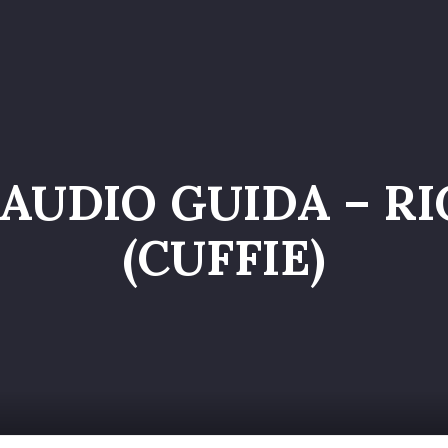
o
Servizi
Galleria
Chi siamo
Contatti
Entr
AUDIO GUIDA – R
(CUFFIE)