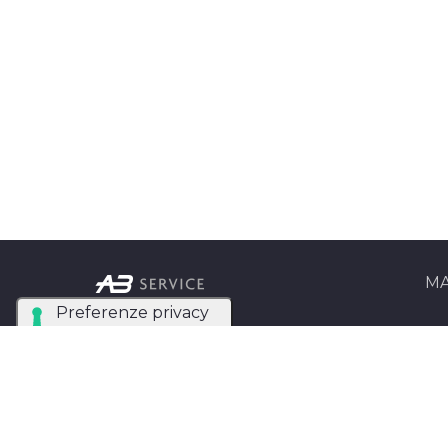
MA
Ab Se
Azienda Tecnica
Matri
Specializzata nel noleggio
e installazione di luci,
AB Se
audio, video e strutture
Entra
per eventi in tutta Italia.