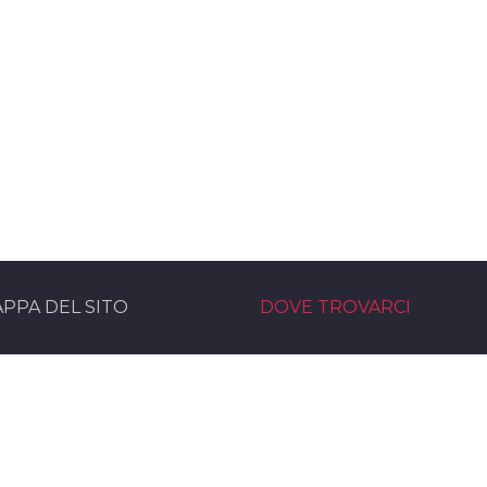
PPA DEL SITO
DOVE TROVARCI
rvice Noleggio Audio e Luci
Sede operativa
moni eventi service Bologna
Via Marzabotto, 30
rvice
40061 - Minerbio (BO)
 nel team