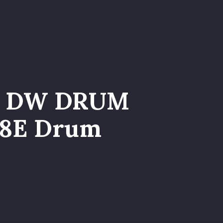
a nel Team
– DW DRUM
08E Drum