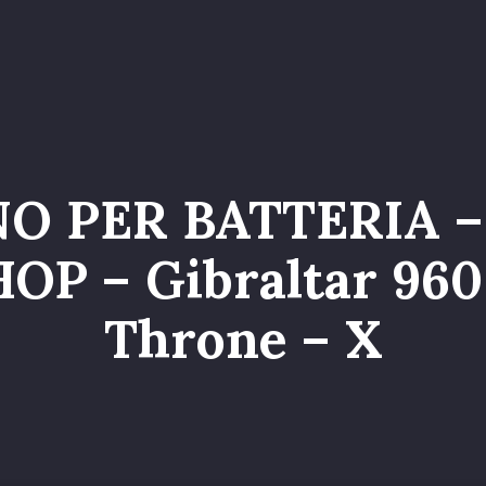
o
Servizi
Galleria
Chi siamo
Contatti
Entr
NO PER BATTERIA 
P – Gibraltar 96
Throne – X