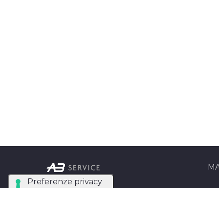
MA
Ab Se
Azienda Tecnica
Matri
Specializzata nel noleggio