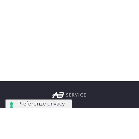
Azienda Tecnica Specializzata nel noleggio e
installazione di luci, audio, video e strutture per
eventi in tutta Italia.