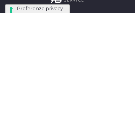
Azienda Tecnica Specializzata nel noleggio e
installazione di luci, audio, video e strutture per
eventi in tutta Italia.
AB SERVICE SRL
di Stefano Roberto
Partita IVA:
05093550753
Instagram
Facebook
Privacy Policy
MAPPA DEL SITO
Ab Service Noleggio Audio e Luci Matrimoni eventi