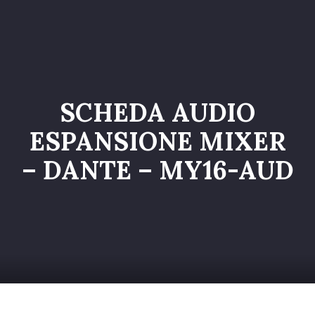
Home
Catalogo
Servizi
SCHEDA AUDIO
Galleria
ESPANSIONE MIXER
Chi siamo
– DANTE – MY16-AUD
Contatti
Entra nel Team