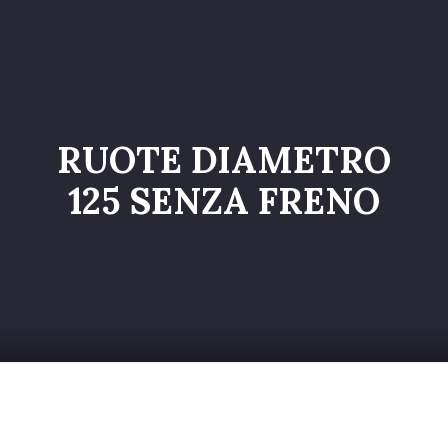
Home
Catalogo
Servizi
RUOTE DIAMETRO
Galleria
125 SENZA FRENO
Chi siamo
Contatti
Entra nel Team