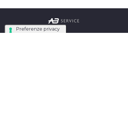
Azienda Tecnica Specializzata nel noleggio e
installazione di luci, audio, video e strutture per
eventi in tutta Italia.
AB SERVICE SRL
di Stefano Roberto
Partita IVA:
05093550753
Instagram
Facebook
Privacy Policy