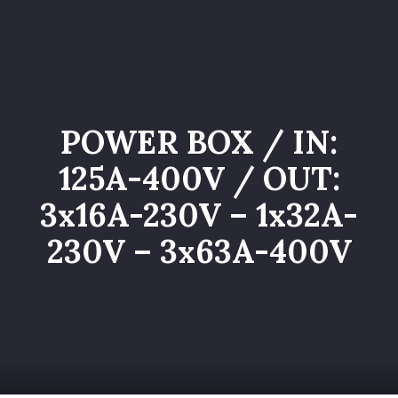
Home
Catalogo
Servizi
POWER BOX / IN:
Galleria
125A-400V / OUT:
Chi siamo
3x16A-230V – 1x32A-
Contatti
230V – 3x63A-400V
Entra nel Team