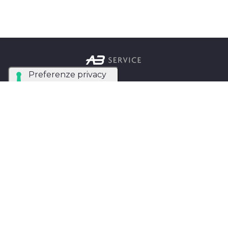
Azienda Tecnica Specializzata nel noleggio e
installazione di luci, audio, video e strutture per
eventi in tutta Italia.
AB SERVICE SRL
di Stefano Roberto
Partita IVA:
05093550753
Instagram
Facebook
Privacy Policy