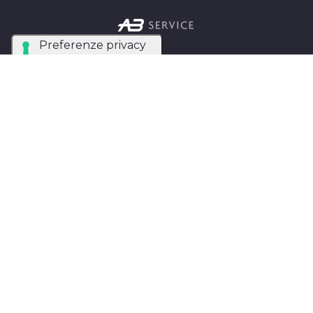
Azienda Tecnica Specializzata nel noleggio e
installazione di luci, audio, video e strutture per
eventi in tutta Italia.
AB SERVICE SRL
di Stefano Roberto
Partita IVA:
05093550753
Instagram
Facebook
Privacy Policy
MAPPA DEL SITO