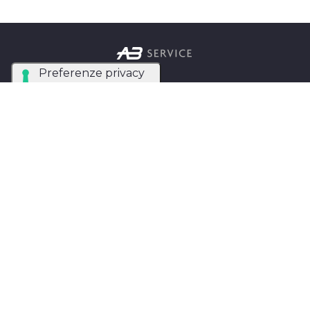
Azienda Tecnica Specializzata nel noleggio e
installazione di luci, audio, video e strutture per
eventi in tutta Italia.
AB SERVICE SRL
di Stefano Roberto
Partita IVA:
05093550753
Instagram
Facebook
Privacy Policy