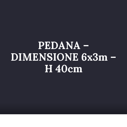
Home
Catalogo
Servizi
PEDANA –
Galleria
DIMENSIONE 6x3m –
Chi siamo
H 40cm
Contatti
Entra nel Team