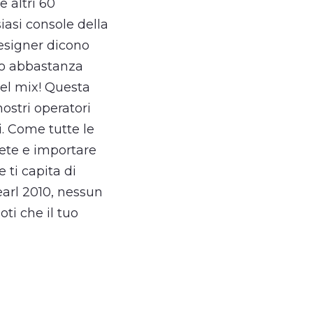
e altri 60
siasi console della
designer dicono
amo abbastanza
el mix! Questa
nostri operatori
i. Come tutte le
rete e importare
 ti capita di
earl 2010, nessun
ti che il tuo