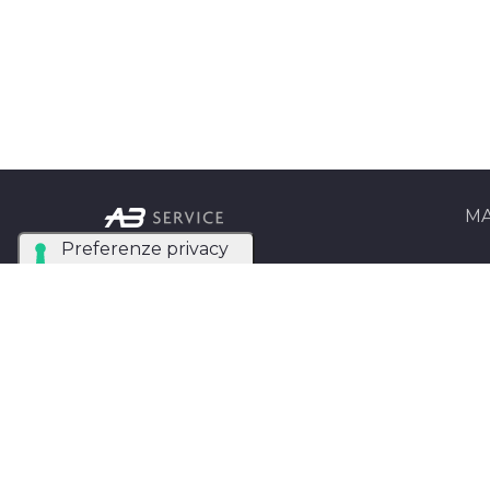
MA
Ab Se
Azienda Tecnica
Matri
Specializzata nel noleggio
e installazione di luci,
AB Se
audio, video e strutture
Entra
per eventi in tutta Italia.
AB SERVICE SRL
di
Stefano Roberto