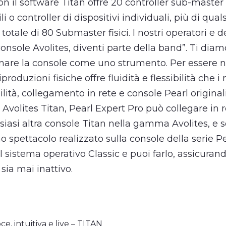
n il software Titan offre 20 controller sub-master 
i o controller di dispositivi individuali, più di qual
 totale di 80 Submaster fisici. I nostri operatori e 
onsole Avolites, diventi parte della band”. Ti di
onare la console come uno strumento. Per essere n
oduzioni fisiche offre fluidità e flessibilità che i 
ità, collegamento in rete e console Pearl original
Avolites Titan, Pearl Expert Pro può collegare in 
siasi altra console Titan nella gamma Avolites, e se
 spettacolo realizzato sulla console della serie P
sistema operativo Classic e puoi farlo, assicurando
sia mai inattivo.
ce, intuitiva e live – TITAN