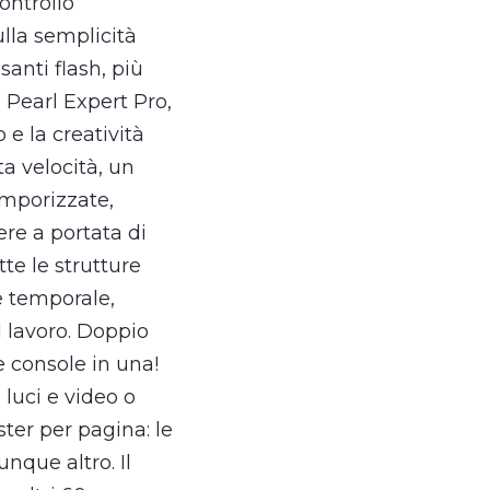
ontrollo
ulla semplicità
santi flash, più
l Pearl Expert Pro,
e la creatività
ta velocità, un
emporizzate,
ere a portata di
te le strutture
e temporale,
 lavoro. Doppio
ue console in una!
 luci e video o
ster per pagina: le
nque altro. Il