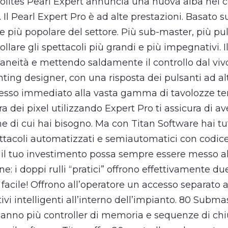
volites Pearl Expert annuncia una nuova alba nel c
. Il Pearl Expert Pro è ad alte prestazioni. Basato s
e più popolare del settore. Più sub-master, più pul
llare gli spettacoli più grandi e più impegnativi. I
neità e mettendo saldamente il controllo dal vivo 
hting designer, con una risposta dei pulsanti ad al
accesso immediato alla vasta gamma di tavolozze t
dei pixel utilizzando Expert Pro ti assicura di av
e di cui hai bisogno. Ma con Titan Software hai tut
ettacoli automatizzati e semiautomatici con codic
 il tuo investimento possa sempre essere messo al
ne: i doppi rulli “pratici” offrono effettivamente d
e facile! Offrono all’operatore un accesso separato a
tivi intelligenti all’interno dell’impianto. 80 Subma
hanno più controller di memoria e sequenze di chiu