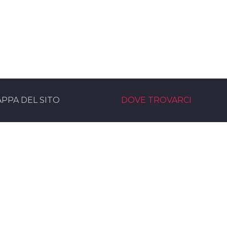
PPA DEL SITO
DOVE TROVARCI
rvice Noleggio Audio e Luci
Sede operativa
moni eventi service Bologna
Via Marzabotto, 30
rvice
40061 - Minerbio (BO)
 nel team
Sede legale:
Viale G.Rossini 1/B
73100 Lecce (LE)