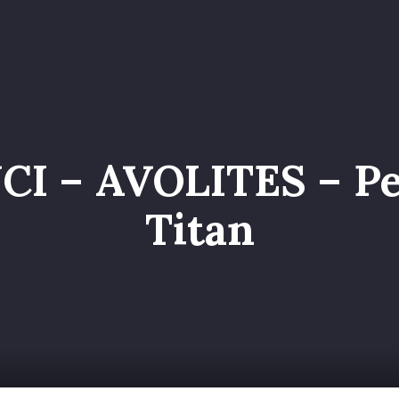
o
Servizi
Galleria
Chi siamo
Contatti
Entr
I – AVOLITES – Pe
Titan