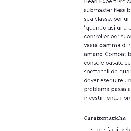
Pearl ExpertPro co
submaster flessibil
sua classe, per un
“quando usi una c
controller per su
vasta gamma di ripr
amano. Compatibil
console basate su 
spettacoli da qual
dover eseguire uno
problema passa al 
investimento non 
Caratteristiche
Interfaccia velo