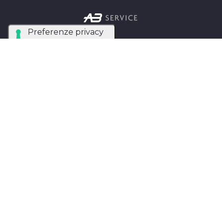
Azienda Tecnica Specializzata nel noleggio e
installazione di luci, audio, video e strutture per
eventi in tutta Italia.
AB SERVICE SRL
di Stefano Roberto
Partita IVA:
05093550753
Instagram
Facebook
Privacy Policy
MAPPA DEL SITO