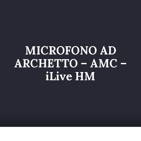
Home
Catalogo
Servizi
MICROFONO AD
Galleria
ARCHETTO – AMC –
Chi siamo
iLive HM
Contatti
Entra nel Team