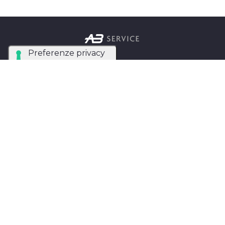
Azienda Tecnica Specializzata nel noleggio e
installazione di luci, audio, video e strutture per
eventi in tutta Italia.
AB SERVICE SRL
di Stefano Roberto
Partita IVA:
05093550753
Instagram
Facebook
Privacy Policy