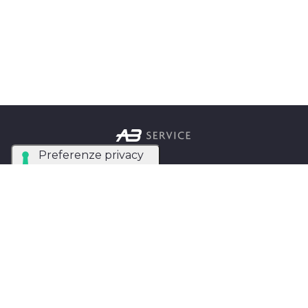
Azienda Tecnica Specializzata nel noleggio e
installazione di luci, audio, video e strutture per
eventi in tutta Italia.
AB SERVICE SRL
di Stefano Roberto
Partita IVA:
05093550753
Instagram
Facebook