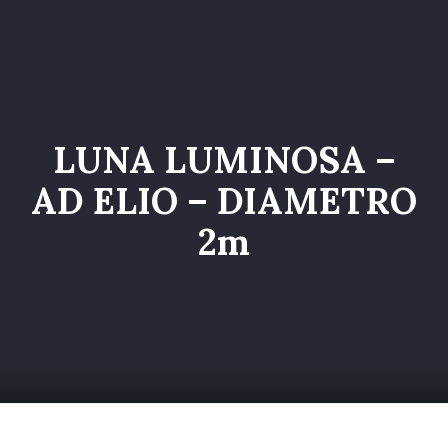
Home
Catalogo
Servizi
LUNA LUMINOSA –
Galleria
AD ELIO – DIAMETRO
Chi siamo
2m
Contatti
Entra nel Team