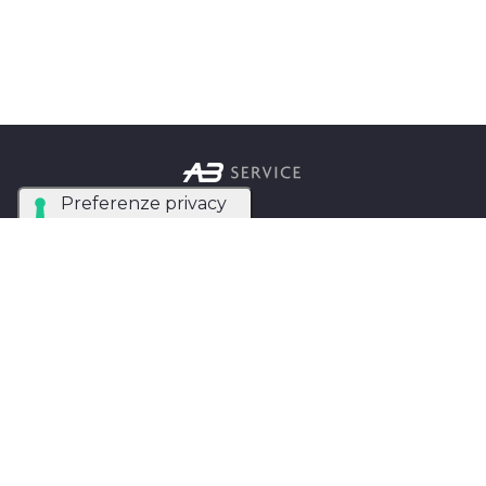
Azienda Tecnica Specializzata nel noleggio e
installazione di luci, audio, video e strutture per
eventi in tutta Italia.
AB SERVICE SRL
di Stefano Roberto
Partita IVA:
05093550753
Instagram
Facebook