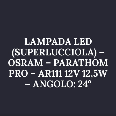
Home
Catalogo
Servizi
LAMPADA LED
Galleria
(SUPERLUCCIOLA) –
Chi siamo
OSRAM – PARATHOM
Contatti
PRO – AR111 12V 12,5W
Entra nel Team
– ANGOLO: 24°