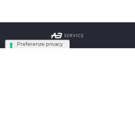
Azienda Tecnica Specializzata nel noleggio e
installazione di luci, audio, video e strutture per
eventi in tutta Italia.
AB SERVICE SRL
di Stefano Roberto
Partita IVA:
05093550753
Instagram
Facebook
Privacy Policy