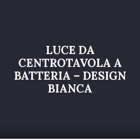
Home
Catalogo
Servizi
LUCE DA
Galleria
CENTROTAVOLA A
Chi siamo
BATTERIA – DESIGN
Contatti
BIANCA
Entra nel Team