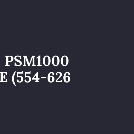
a nel Team
– PSM1000
E (554-626