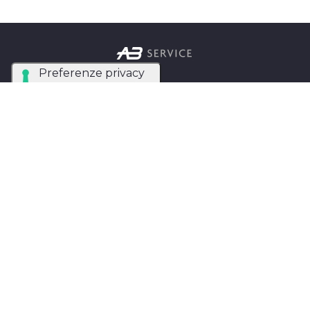
Azienda Tecnica Specializzata nel noleggio e
installazione di luci, audio, video e strutture per
eventi in tutta Italia.
AB SERVICE SRL
di Stefano Roberto
Partita IVA:
05093550753
Instagram
Facebook
Privacy Policy