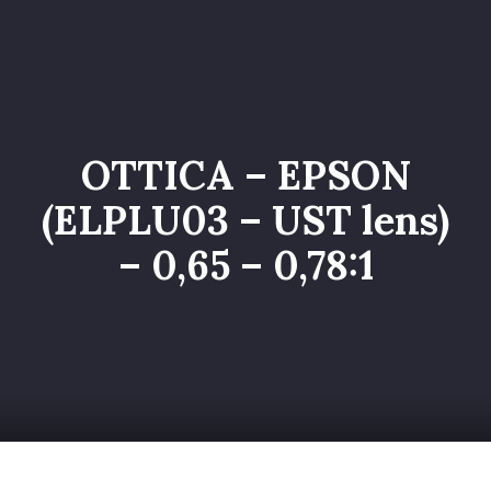
Home
Catalogo
Servizi
OTTICA – EPSON
Galleria
(ELPLU03 – UST lens)
Chi siamo
– 0,65 – 0,78:1
Contatti
Entra nel Team