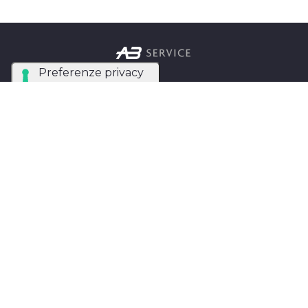
Azienda Tecnica Specializzata nel noleggio e
installazione di luci, audio, video e strutture per
eventi in tutta Italia.
AB SERVICE SRL
di Stefano Roberto
Partita IVA:
05093550753
Instagram
Facebook
Privacy Policy