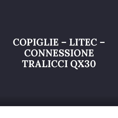
Home
Catalogo
Servizi
COPIGLIE – LITEC –
Galleria
CONNESSIONE
Chi siamo
TRALICCI QX30
Contatti
Entra nel Team