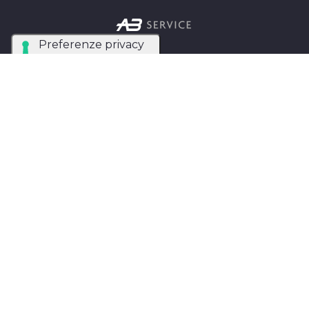
Azienda Tecnica Specializzata nel noleggio e
installazione di luci, audio, video e strutture per
eventi in tutta Italia.
AB SERVICE SRL
di Stefano Roberto
Partita IVA:
05093550753
Instagram
Facebook
Privacy Policy
MAPPA DEL SITO