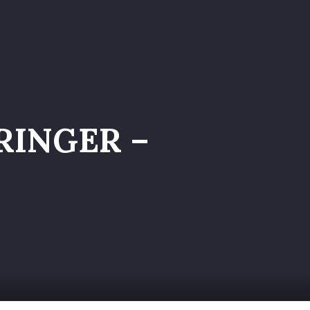
a nel Team
RINGER –