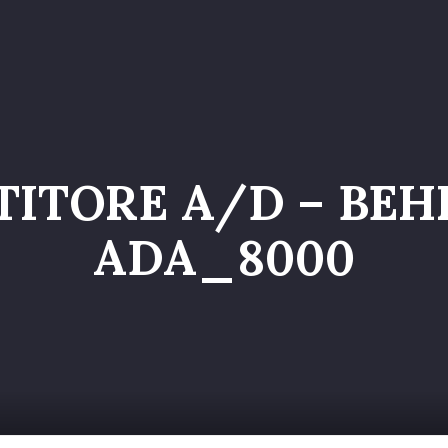
o
Servizi
Galleria
Chi siamo
Contatti
Entr
ITORE A/D – BEH
ADA_8000