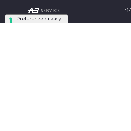
MA
Ab Se
Azienda Tecnica
Matri
Specializzata nel noleggio
e installazione di luci,
AB Se
audio, video e strutture
Entra
per eventi in tutta Italia.
AB SERVICE SRL
di
Stefano Roberto
Partita IVA:
05093550753
Instagram
Facebook
Privacy Policy