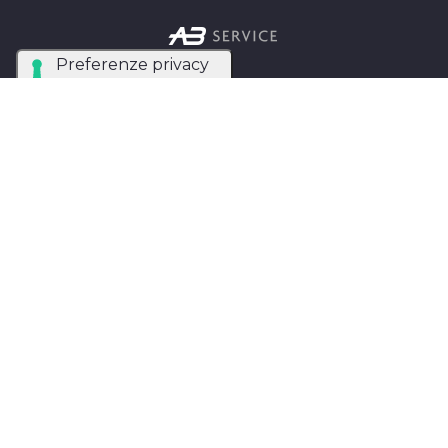
Azienda Tecnica Specializzata nel noleggio e
installazione di luci, audio, video e strutture per
eventi in tutta Italia.
AB SERVICE SRL
di Stefano Roberto
Partita IVA:
05093550753
Instagram
Facebook
Privacy Policy
MAPPA DEL SITO