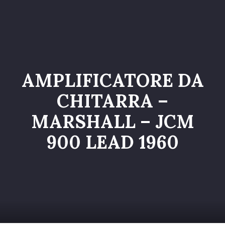
Home
Catalogo
Servizi
AMPLIFICATORE DA
Galleria
CHITARRA –
Chi siamo
MARSHALL – JCM
Contatti
900 LEAD 1960
Entra nel Team