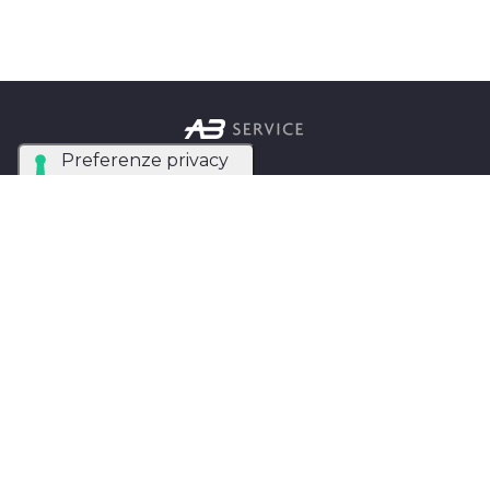
Azienda Tecnica Specializzata nel noleggio e
installazione di luci, audio, video e strutture per
eventi in tutta Italia.
AB SERVICE SRL
di Stefano Roberto
Partita IVA:
05093550753
Instagram
Facebook
Privacy Policy