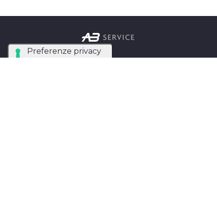
Azienda Tecnica Specializzata nel noleggio e
installazione di luci, audio, video e strutture per
eventi in tutta Italia.
AB SERVICE SRL
di Stefano Roberto
Partita IVA:
05093550753
Instagram
Facebook
Privacy Policy