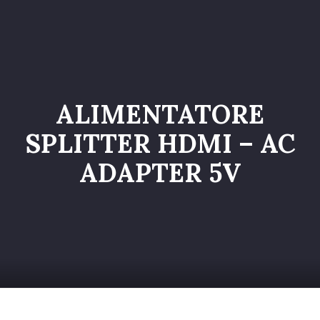
Home
Catalogo
Servizi
ALIMENTATORE
Galleria
SPLITTER HDMI – AC
Chi siamo
ADAPTER 5V
Contatti
Entra nel Team