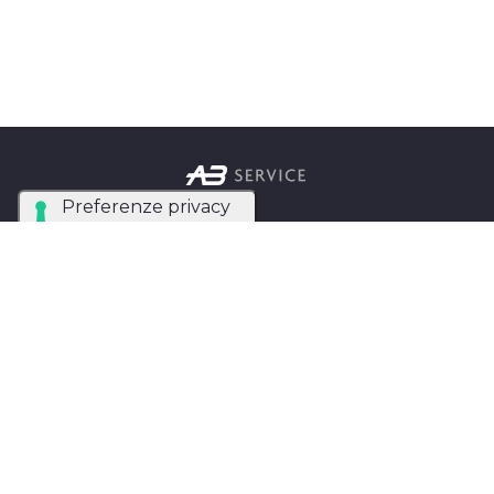
Azienda Tecnica Specializzata nel noleggio e
installazione di luci, audio, video e strutture per
eventi in tutta Italia.
AB SERVICE SRL
di Stefano Roberto
Partita IVA:
05093550753
Instagram
Facebook