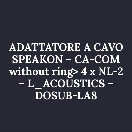
Home
Catalogo
Servizi
ADATTATORE A CAVO
Galleria
SPEAKON – CA-COM
Chi siamo
without ring> 4 x NL-2
Contatti
– L_ACOUSTICS –
Entra nel Team
DOSUB-LA8