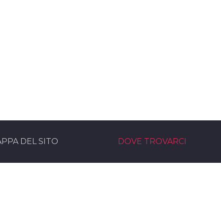
PPA DEL SITO
DOVE TROVARCI
rvice Noleggio Audio e Luci
Sede operativa
moni eventi service Bologna
Via Marzabotto, 30
rvice
40061 - Minerbio (BO)
 nel team