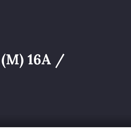
a nel Team
(M) 16A /