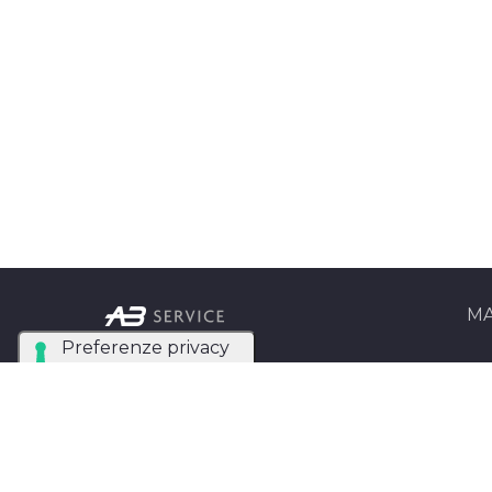
MA
Ab Se
Azienda Tecnica
Matri
Specializzata nel noleggio
e installazione di luci,
AB Se
audio, video e strutture
Entra
per eventi in tutta Italia.