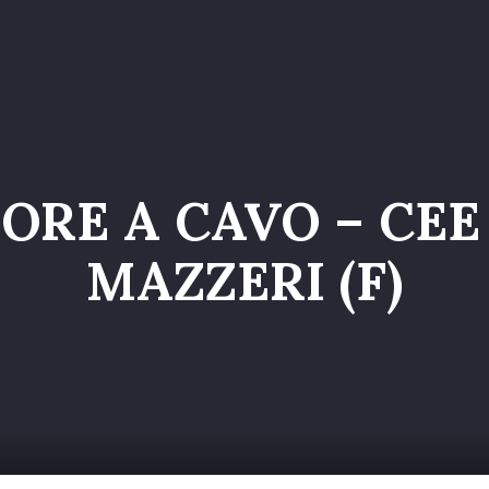
o
Servizi
Galleria
Chi siamo
Contatti
Entr
RE A CAVO – CEE 
MAZZERI (F)