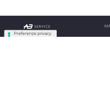
MA
Ab Se
Azienda Tecnica
Matri
Specializzata nel noleggio
e installazione di luci,
AB Se
audio, video e strutture
Entra
per eventi in tutta Italia.
AB SERVICE SRL
di
Stefano Roberto
Partita IVA:
05093550753
Instagram
Facebook