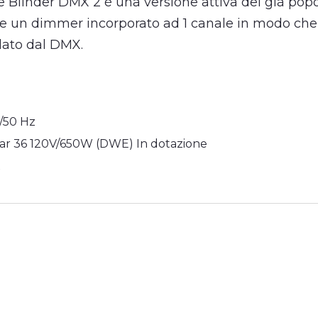
ge Blinder DMX 2 è una versione attiva del già pop
ne un dimmer incorporato ad 1 canale in modo che i
olato dal DMX.
/50 Hz
ar 36 120V/650W (DWE) In dotazione
X