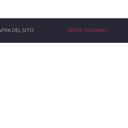
PPA DEL SITO
DOVE TROVARCI
rvice Noleggio Audio e Luci
Sede operativa
moni eventi service Bologna
Via Marzabotto, 30
rvice
40061 - Minerbio (BO)
 nel team
Sede legale:
Viale G.Rossini 1/B
73100 Lecce (LE)