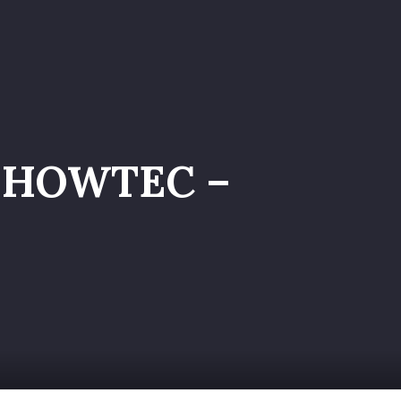
a nel Team
SHOWTEC –