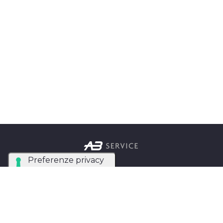
Azienda Tecnica Specializzata nel noleggio e
installazione di luci, audio, video e strutture per
eventi in tutta Italia.