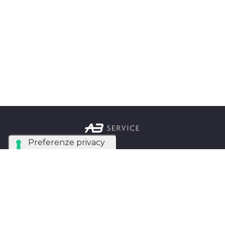
Azienda Tecnica Specializzata nel noleggio e
installazione di luci, audio, video e strutture per
eventi in tutta Italia.
AB SERVICE SRL
di Stefano Roberto
Partita IVA:
05093550753