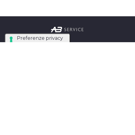
Azienda Tecnica Specializzata nel noleggio e
installazione di luci, audio, video e strutture per
eventi in tutta Italia.
AB SERVICE SRL
di Stefano Roberto
Partita IVA:
05093550753
Instagram
Facebook
Privacy Policy