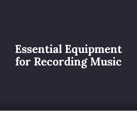
Home
Catalogo
Servizi
Essential Equipment
Galleria
for Recording Music
Chi siamo
Contatti
Entra nel Team