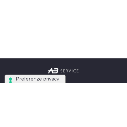
Azienda Tecnica Specializzata nel noleggio e
installazione di luci, audio, video e strutture per
eventi in tutta Italia.
AB SERVICE SRL
di Stefano Roberto
Partita IVA:
05093550753