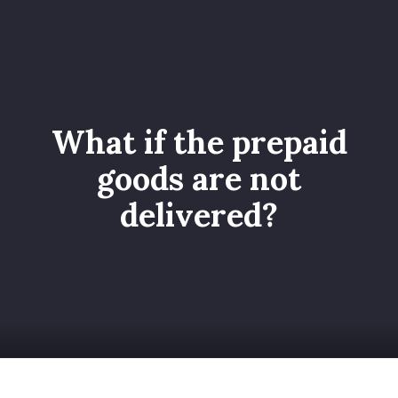
Home
Catalogo
Servizi
What if the prepaid
Galleria
goods are not
Chi siamo
delivered?
Contatti
Entra nel Team