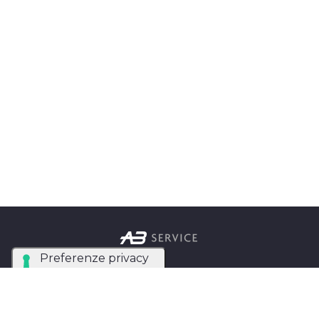
Azienda Tecnica Specializzata nel noleggio e
installazione di luci, audio, video e strutture per
eventi in tutta Italia.