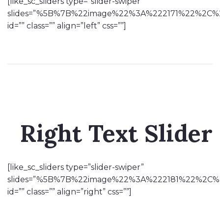
[like_sc_sliders type=”slider-swiper”
slides=”%5B%7B%22image%22%3A%222171%22%2C%22
id=”” class=”” align=”left” css=””]
Right Text Slider
[like_sc_sliders type=”slider-swiper”
slides=”%5B%7B%22image%22%3A%222181%22%2C%22
id=”” class=”” align=”right” css=””]