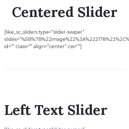
Centered Slider
[like_sc_sliders type=”slider-swiper”
slides=”%5B%7B%22image%22%3A%222178%22%2C%22
id=”” class=”” align=”center” css=””]
Left Text Slider