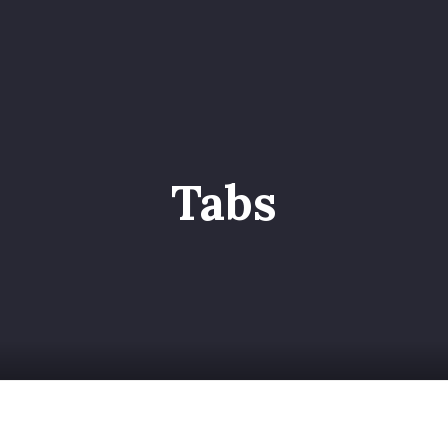
o
Servizi
Galleria
Chi siamo
Contatti
Entr
Tabs