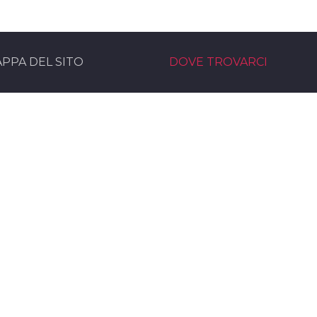
PPA DEL SITO
DOVE TROVARCI
rvice Noleggio Audio e Luci
Sede operativa
moni eventi service Bologna
Via Marzabotto, 30
rvice
40061 - Minerbio (BO)
 nel team
Sede legale:
Viale G.Rossini 1/B
73100 Lecce (LE)