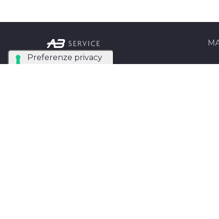
MA
Ab Se
Azienda Tecnica
Matri
Specializzata nel noleggio
e installazione di luci,
AB Se
audio, video e strutture
Entra
per eventi in tutta Italia.
AB SERVICE SRL
di
Stefano Roberto
Partita IVA:
05093550753
Instagram
Facebook