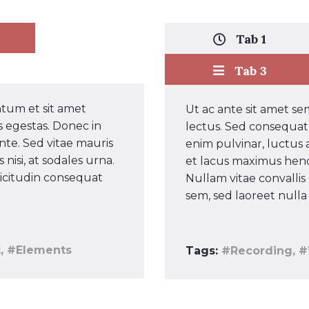
Tab 1
Tab 3
ntum et sit amet
Ut ac ante sit amet s
 egestas. Donec in
lectus. Sed consequat
nte. Sed vitae mauris
enim pulvinar, luctus 
nisi, at sodales urna.
et lacus maximus hendre
licitudin consequat
Nullam vitae convallis
sem, sed laoreet nulla
, #Elements
Tags:
#Recording, #